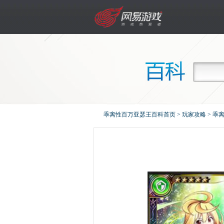
乖离性百万亚瑟王百科首页
>
玩家攻略
>
乖