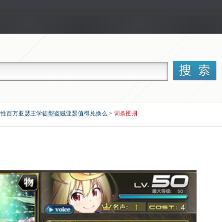
离性百万亚瑟王学徒型盗贼亚瑟值得兑换么
>
词条图册