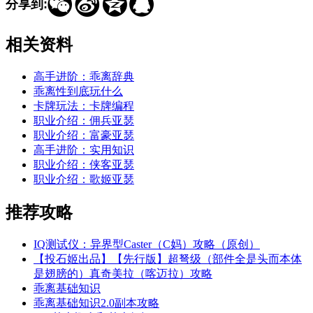




分享到:
相关资料
高手进阶：乖离辞典
乖离性到底玩什么
卡牌玩法：卡牌编程
职业介绍：佣兵亚瑟
职业介绍：富豪亚瑟
高手进阶：实用知识
职业介绍：侠客亚瑟
职业介绍：歌姬亚瑟
推荐攻略
IQ测试仪：异界型Caster（C妈）攻略（原创）
【投石姬出品】【先行版】超弩级（部件全是头而本体
是翅膀的）真奇美拉（喀迈拉）攻略
乖离基础知识
乖离基础知识2.0副本攻略