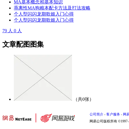
MA基本概念和基本知识
乖离性MA狗粮本配卡方法及打法攻略
个人型闪闪龙期歌姬入门心得
个人型闪闪龙期歌姬入门心得
79
人
0
人
文章配图图集
（共0张）
公司简介
-
客户服务
-
网
网易公司版权所有 ©1997-