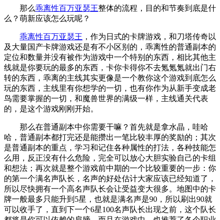
那么
乖离性百万亚瑟王
整体的流程，目的和节奏到底是什
么？萌新应该怎么玩呢？
乖离性百万亚瑟王
，作为日式的卡牌游戏，和刀塔传奇以
及大量国产卡牌游戏还是有不小区别的，乖离性的普通副本的
定位和数量并没有被作为游戏中一个特别的东西，相比其他主
线就是你要玩的最多的东西，卡你卡得你不去氪氪氪就出门右
转的东西，乖离的主线其实更像是一个教你这个游戏到底怎么
玩的东西，主线里有你想学的一切，也有你作为从新手变成老
鸟需要掌握的一切，和魔兽世界的满级一样，主线通关代表
的，是这个游戏刚刚开始。
那么在普通副本中你需要干嘛？首先就是拿水晶，哇哈
哈，普通副本都打完还是能攒出一笔比较丰厚的奖励的；其次
是普通副本的重点，学习和记住各种属性的打法，各种技能怎
么用，反正没有什么危险，完全可以放心大胆实验自己的卡组
和想法；再次就是整个游戏前中期的一个比较重要的一步：你
的第一个满名声队长，名声的好处估计大家应该已经知道了，
所以尽快拥有一个高名声队长会让受益变大很多。地图中的卡
牌一般最多只能升到5星，也就是满名声是90，所以刷出90就
可以收手了，直到下一个6星100名声队长出现之前，这个队长
都将是你可以依赖的肩膀。而且在游戏中，也推荐了各个职业