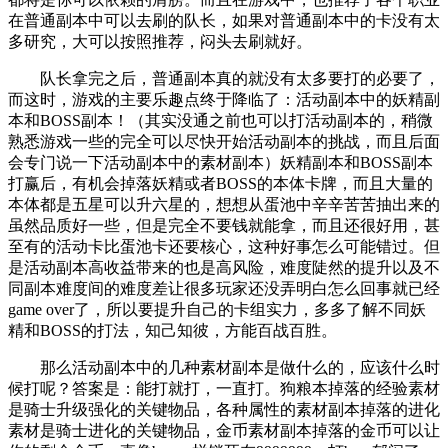
在普通副本中可以去刷的队长，如果对普通副本中的卡没有太
多研究，大可以按照推荐，闷头去刷就好。
队长拿完之后，普通副本真的就没有太多要打的必要了，
而这时，游戏的主要乐趣点终于降临了：活动副本中的妖精副
本和BOSS副本！（其实没通之前也可以打活动副本的，稍微
熟悉游戏一些的完全可以尽快开始活动副本的挑战，而且后面
会专门说一下活动副本中的素材副本）妖精副本和BOSS副本
打赢后，有机会掉落妖精或者BOSS的本体卡牌，而且大量的
本体都是五星可以升六星的，想想从蛋池中辛辛苦苦抽出来的
虽然品质好一些，但是完全不要钱就能拿，而且还很好用，甚
至有的活动卡比蛋池卡还要核心，这种好事怎么可能错过。但
是活动副本高收益带来的也是高风险，难度陡然的提升以及不
同副本难度间的难度差让很多玩家还没弄明白怎么回事就已经
game over了，所以要提升自己的卡组实力，多多了解不同妖
精和BOSS的打法，知己知彼，方能百战百胜。
那么活动副本中的几种素材副本是做什么的，应该什么时
候打呢？答案是：能打就打，一直打。狗粮本掉落的经验素材
是骑士升级强化的关键物品，各种属性的素材副本掉落的进化
素材是骑士进化的关键物品，金币素材副本掉落的金币可以让